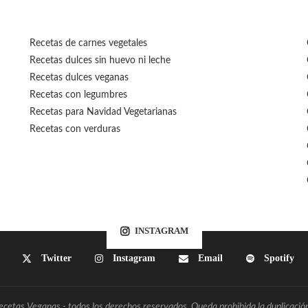
Recetas de carnes vegetales
Recetas dulces sin huevo ni leche
Recetas dulces veganas
Recetas con legumbres
Recetas para Navidad Vegetarianas
Recetas con verduras
INSTAGRAM
Twitter
Instagram
Email
Spotify
etas Veganas - todos los derechos reservados. Queda prohibida la duplicación