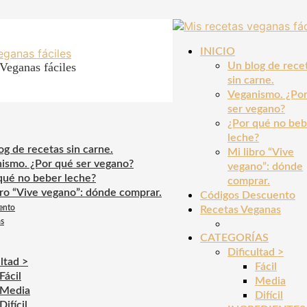
INICIO
Veganas fáciles
Un blog de rece
sin carne.
Veganismo. ¿Po
ser vegano?
¿Por qué no beb
leche?
og de recetas sin carne.
Mi libro “Vive
ismo. ¿Por qué ser vegano?
vegano”: dónde
qué no beber leche?
comprar.
bro “Vive vegano”: dónde comprar.
Códigos Descuento
ento
Recetas Veganas
as
CATEGORÍAS
Dificultad >
ltad >
Fácil
Fácil
Media
Media
Difícil
Difícil