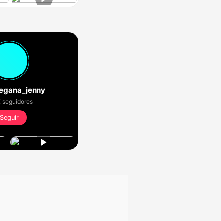
egana_jenny
 seguidores
Seguir