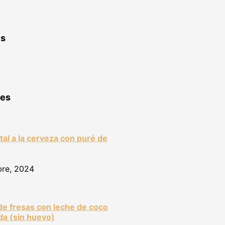
es
res
tal a la cerveza con puré de
bre, 2024
de fresas con leche de coco
a (sin huevo)