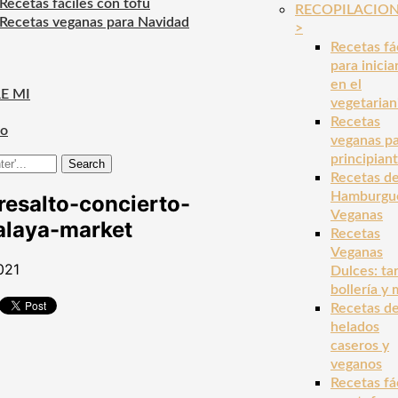
Recetas fáciles con tofu
RECOPILACIO
Recetas veganas para Navidad
>
Recetas fá
para inicia
en el
E MI
vegetaria
Recetas
to
veganas p
principian
Search
Recetas d
Hamburgu
resalto-concierto-
Veganas
alaya-market
Recetas
Veganas
021
Dulces: tar
bollería y
Recetas d
helados
caseros y
veganos
Recetas fá