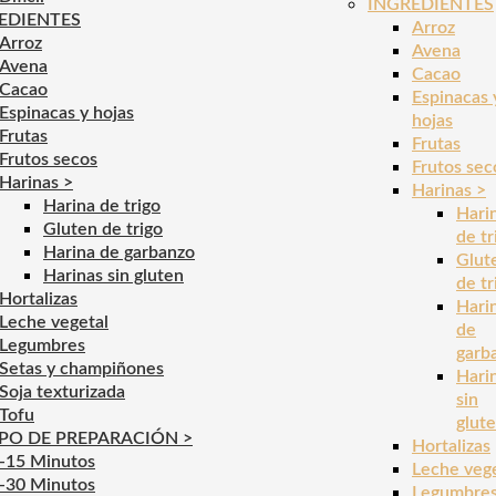
INGREDIENTES
EDIENTES
Arroz
Arroz
Avena
Avena
Cacao
Cacao
Espinacas 
Espinacas y hojas
hojas
Frutas
Frutas
Frutos secos
Frutos sec
Harinas >
Harinas >
Harina de trigo
Hari
Gluten de trigo
de tr
Harina de garbanzo
Glut
Harinas sin gluten
de tr
Hortalizas
Hari
Leche vegetal
de
Legumbres
garb
Setas y champiñones
Hari
Soja texturizada
sin
Tofu
glut
PO DE PREPARACIÓN >
Hortalizas
-15 Minutos
Leche veg
-30 Minutos
Legumbre