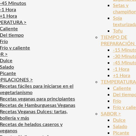
-45 Minutos
Setas y
-1 Hora
champiño
+1 Hora
Soja
ERATURA >
texturizad
Caliente
Tofu
Del tiempo
TIEMPO DE
Frío
PREPARACIÓN 
Frío y caliente
-15 Minut
R >
-30 Minut
Dulce
-45 Minut
Salado
-1 Hora
Picante
+1 Hora
PILACIONES >
TEMPERATURA
Recetas fáciles para iniciarse en el
Caliente
vegetarianismo
Del tiemp
Recetas veganas para principiantes
Frío
Recetas de Hamburguesas Veganas
Frío y cali
Recetas Veganas Dulces: tartas,
SABOR >
bollería y más
Dulce
Recetas de helados caseros y
Salado
veganos
Picante