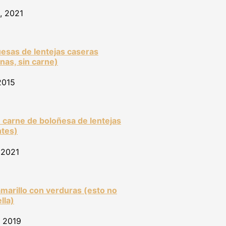
, 2021
sas de lentejas caseras
nas, sin carne)
2015
 carne de boloñesa de lentejas
ntes)
 2021
marillo con verduras (esto no
lla)
, 2019