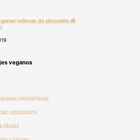
eganas rellenas de chocolate 🥞
)
019
ajes veganos
guesas vegetarianas
nar vegetariano
 fáciles
les y fáciles