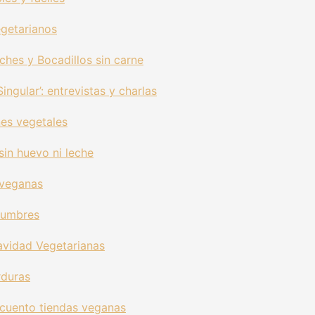
egetarianos
hes y Bocadillos sin carne
ingular’: entrevistas y charlas
es vegetales
sin huevo ni leche
 veganas
gumbres
avidad Vegetarianas
rduras
cuento tiendas veganas