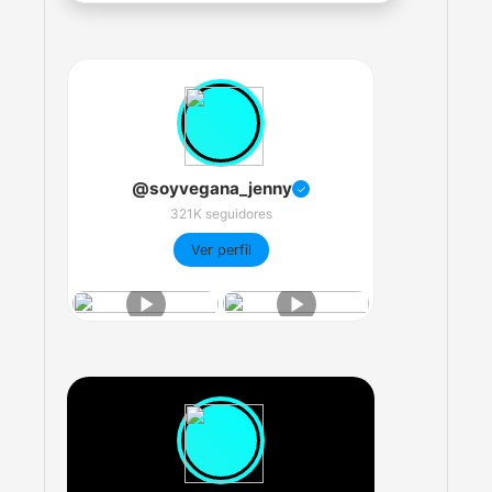
@soyvegana_jenny
✓
321K seguidores
Ver perfil