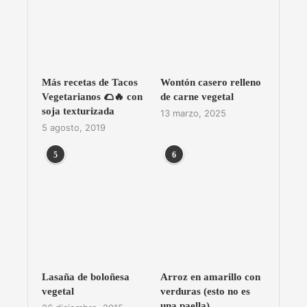
Más recetas de Tacos
Wontón casero relleno
Vegetarianos 🌮🔥 con
de carne vegetal
soja texturizada
13 marzo, 2025
5 agosto, 2019
5
6
Lasaña de boloñesa
Arroz en amarillo con
vegetal
verduras (esto no es
una paella)