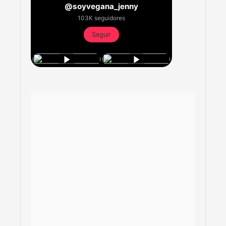
@soyvegana_jenny
103K seguidores
Seguir