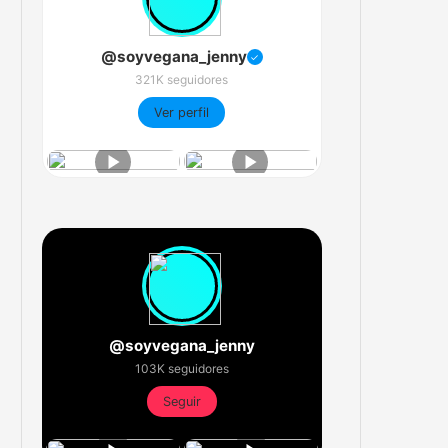
@soyvegana_jenny
✓
321K seguidores
Ver perfil
@soyvegana_jenny
103K seguidores
Seguir