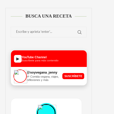
BUSCA UNA RECETA
YouTube Channel
▶
Suscríbete para más contenido
@soyvegana_jenny
SUSCRÍBETE
🌱 Comida vegana, viajes,
reflexiones y más