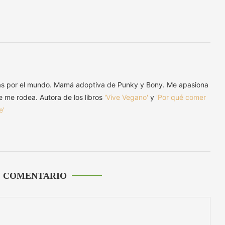
as por el mundo. Mamá adoptiva de Punky y Bony. Me apasiona
ue me rodea. Autora de los libros
'Vive Vegano'
y
'Por qué comer
e'
U COMENTARIO