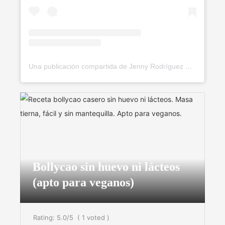
Una publicación compartida de Jenny Rodríguez ✨🍃 (@soyvegana_jenny)
Bollycao sin huevo ni lácteos
(apto para veganos)
Rating:
5.0
/5
(
1
voted )