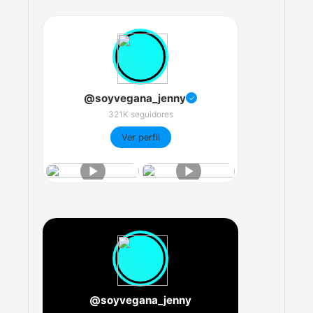
@soyvegana_jenny
✓
321K seguidores
Ver perfil
@soyvegana_jenny