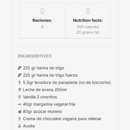
Raciones:
Nutrition facts:
8
200 calories
20 grams fat
INGREDIENTES
🌾 225 gr harina de trigo
🌾 225 gr harina de trigo fuerza
🥄 5.5gr levadura de panadería (no de bizcocho)
🥛 Leche de avena 250ml
🥄 Vainilla 2 chorritos
🧈 40gr margarina vegetal fría
🍯 80gr azúcar moreno
🥄 Crema de chocolate vegana para rellenar
🫒 Aceite