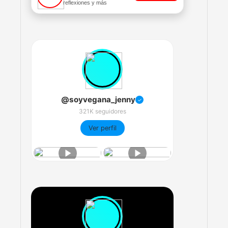
reflexiones y más
@soyvegana_jenny
✓
321K seguidores
Ver perfil