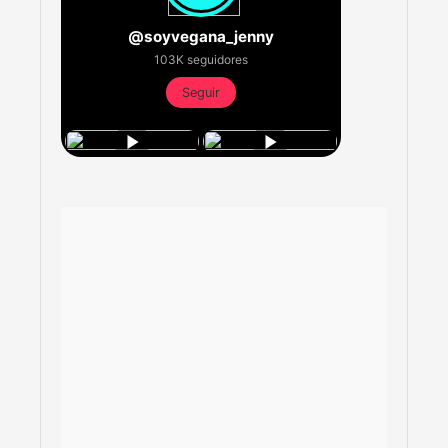
@soyvegana_jenny
103K seguidores
Seguir