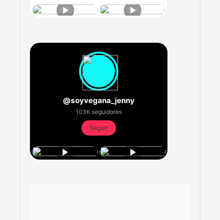
@soyvegana_jenny
103K seguidores
Seguir