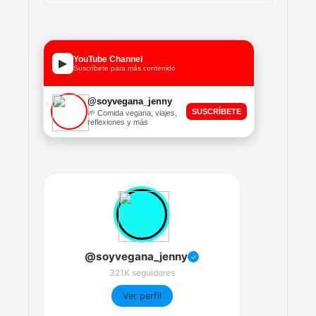
YouTube Channel
▶
Suscríbete para más contenido
@soyvegana_jenny
SUSCRÍBETE
🌱 Comida vegana, viajes,
reflexiones y más
@soyvegana_jenny
✓
321K seguidores
Ver perfil