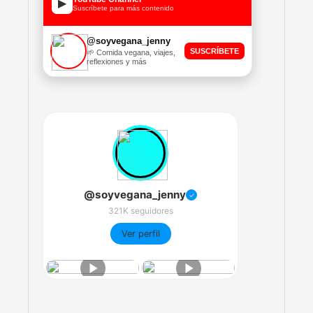
▶
Suscríbete para más contenido
@soyvegana_jenny
SUSCRÍBETE
🌱 Comida vegana, viajes,
reflexiones y más
@soyvegana_jenny
✓
321K seguidores
Ver perfil