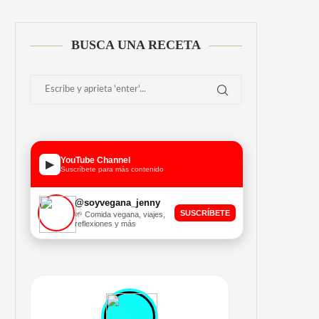
BUSCA UNA RECETA
YouTube Channel
▶
Suscríbete para más contenido
@soyvegana_jenny
SUSCRÍBETE
🌱 Comida vegana, viajes,
reflexiones y más