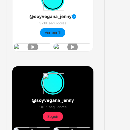
@soyvegana_jenny
✓
321K seguidores
Ver perfil
@soyvegana_jenny
103K seguidores
Seguir