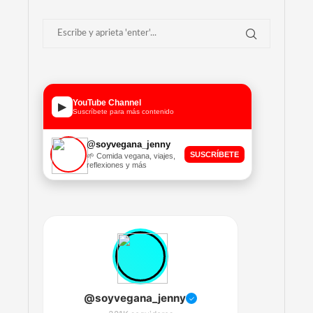
YouTube Channel
▶
Suscríbete para más contenido
@soyvegana_jenny
SUSCRÍBETE
🌱 Comida vegana, viajes,
reflexiones y más
@soyvegana_jenny
✓