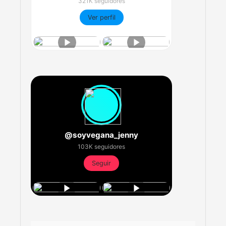
321K seguidores
Ver perfil
@soyvegana_jenny
103K seguidores
Seguir