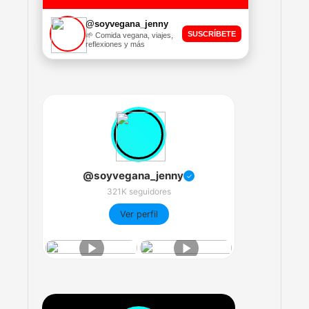
@soyvegana_jenny
SUSCRÍBETE
🌱 Comida vegana, viajes,
reflexiones y más
@soyvegana_jenny
✓
321K seguidores
Ver perfil