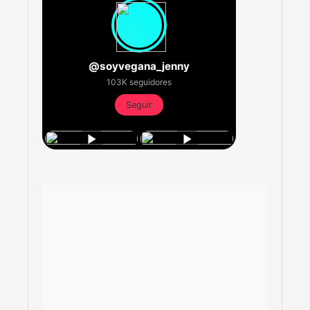
@soyvegana_jenny
103K seguidores
Seguir