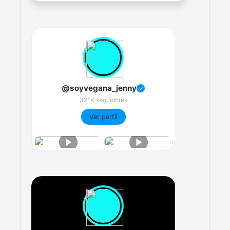
@soyvegana_jenny
✓
321K seguidores
Ver perfil