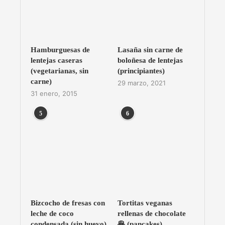
Hamburguesas de
Lasaña sin carne de
lentejas caseras
boloñesa de lentejas
(vegetarianas, sin
(principiantes)
carne)
29 marzo, 2021
31 enero, 2015
5
6
Bizcocho de fresas con
Tortitas veganas
leche de coco
rellenas de chocolate
condensada (sin huevo)
🥞 (pancakes)