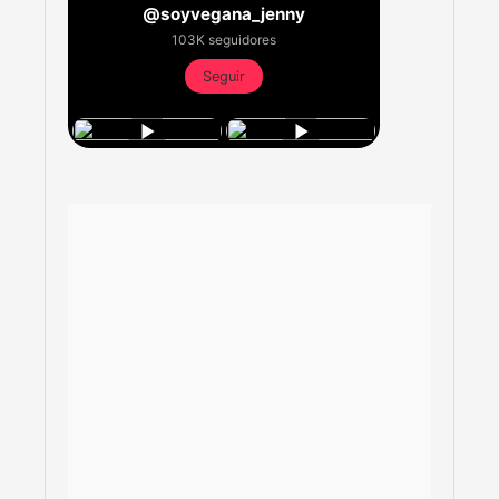
@soyvegana_jenny
103K seguidores
Seguir