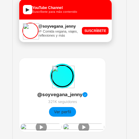
YouTube Channel
▶
Suscríbete para más contenido
@soyvegana_jenny
SUSCRÍBETE
🌱 Comida vegana, viajes,
reflexiones y más
@soyvegana_jenny
✓
321K seguidores
Ver perfil