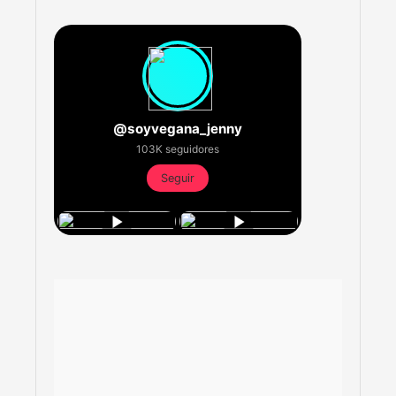
@soyvegana_jenny
103K seguidores
Seguir