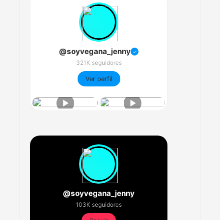
@soyvegana_jenny
✓
321K seguidores
Ver perfil
@soyvegana_jenny
103K seguidores