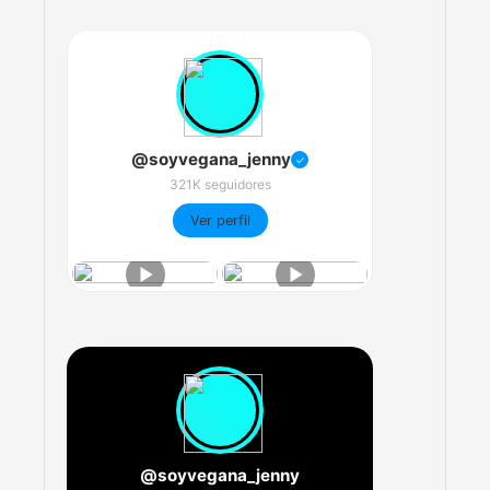
@soyvegana_jenny
✓
321K seguidores
Ver perfil
@soyvegana_jenny