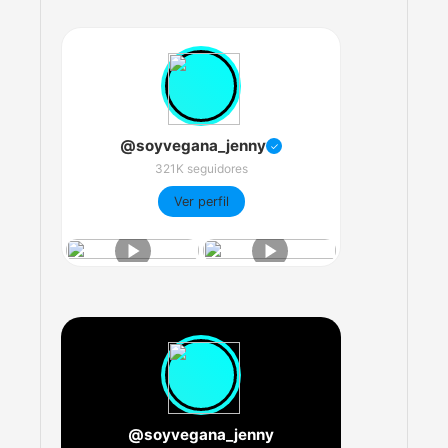
@soyvegana_jenny
✓
321K seguidores
Ver perfil
@soyvegana_jenny