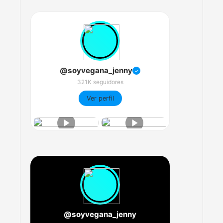
@soyvegana_jenny
✓
321K seguidores
Ver perfil
@soyvegana_jenny