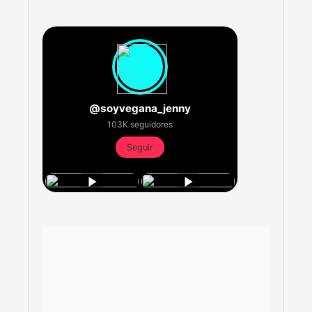
@soyvegana_jenny
103K seguidores
Seguir