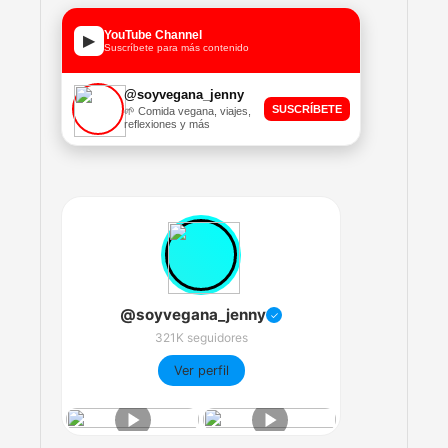
YouTube Channel
▶
Suscríbete para más contenido
@soyvegana_jenny
SUSCRÍBETE
🌱 Comida vegana, viajes,
reflexiones y más
@soyvegana_jenny
✓
321K seguidores
Ver perfil