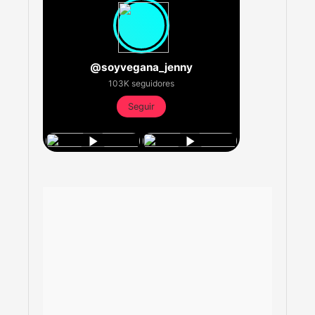
@soyvegana_jenny
103K seguidores
Seguir