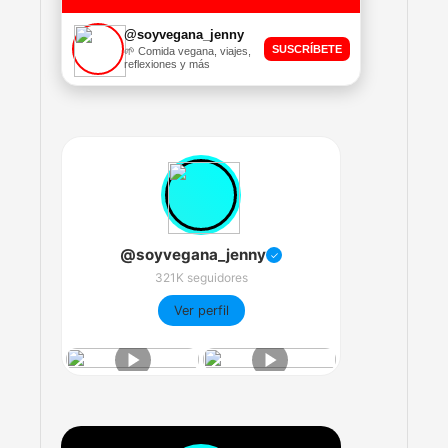
@soyvegana_jenny
SUSCRÍBETE
🌱 Comida vegana, viajes,
reflexiones y más
@soyvegana_jenny
✓
321K seguidores
Ver perfil