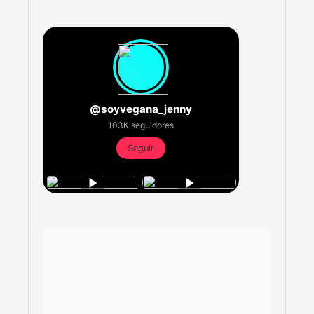
@soyvegana_jenny
103K seguidores
Seguir