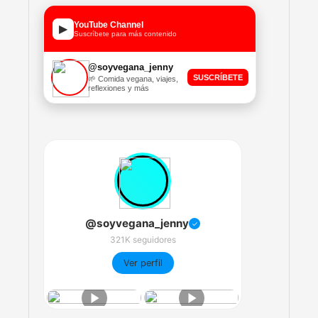
YouTube Channel
▶
Suscríbete para más contenido
@soyvegana_jenny
SUSCRÍBETE
🌱 Comida vegana, viajes,
reflexiones y más
@soyvegana_jenny
✓
321K seguidores
Ver perfil