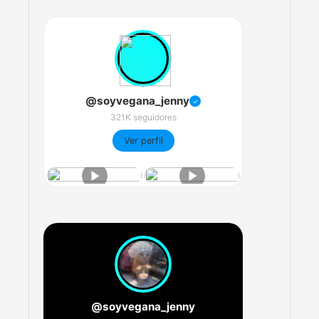
@soyvegana_jenny
✓
321K seguidores
Ver perfil
@soyvegana_jenny