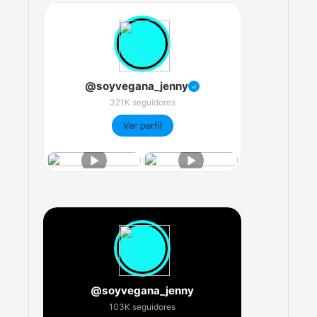
@soyvegana_jenny
✓
321K seguidores
Ver perfil
@soyvegana_jenny
103K seguidores