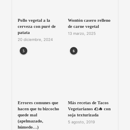
Pollo vegetal a la
Wontón casero relleno
cerveza con puré de
de carne vegetal
patata
13 marzo, 2025
20 diciembre, 2024
5
6
Errores comunes que
Más recetas de Tacos
hacen que tu bizcocho
Vegetarianos 🌮🔥 con
quede mal
soja texturizada
(apelmazado,
5 agosto, 2019
húmedo…)