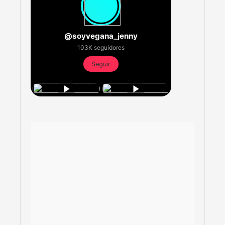
@soyvegana_jenny
103K seguidores
Seguir