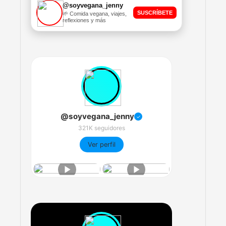
@soyvegana_jenny
SUSCRÍBETE
🌱 Comida vegana, viajes,
reflexiones y más
@soyvegana_jenny
✓
321K seguidores
Ver perfil