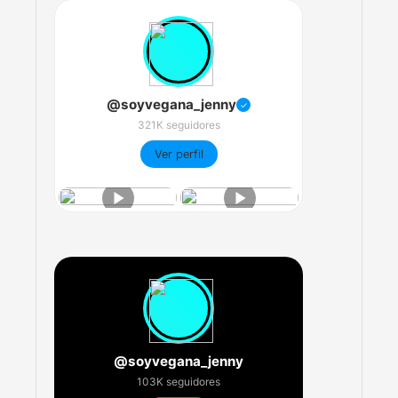
@soyvegana_jenny
✓
321K seguidores
Ver perfil
@soyvegana_jenny
103K seguidores