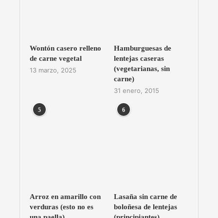
Wontón casero relleno
Hamburguesas de
de carne vegetal
lentejas caseras
(vegetarianas, sin
13 marzo, 2025
carne)
31 enero, 2015
5
6
Arroz en amarillo con
Lasaña sin carne de
verduras (esto no es
boloñesa de lentejas
una paella)
(principiantes)