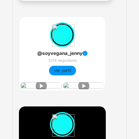
@soyvegana_jenny
✓
321K seguidores
Ver perfil