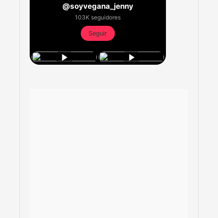
@soyvegana_jenny
103K seguidores
Seguir