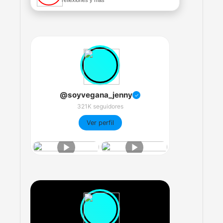
reflexiones y más
@soyvegana_jenny
✓
321K seguidores
Ver perfil