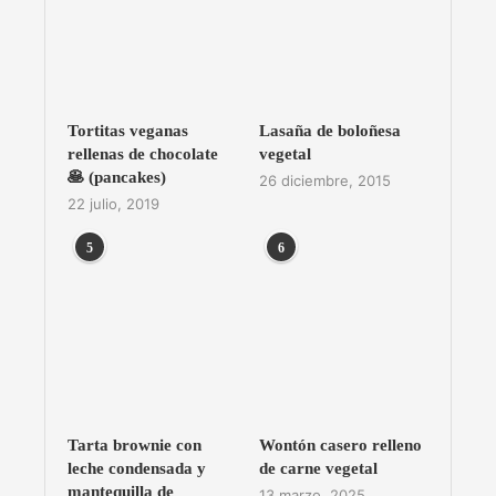
Tortitas veganas
Lasaña de boloñesa
rellenas de chocolate
vegetal
🥞 (pancakes)
26 diciembre, 2015
22 julio, 2019
5
6
Tarta brownie con
Wontón casero relleno
leche condensada y
de carne vegetal
mantequilla de
13 marzo, 2025