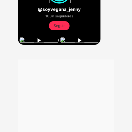
@soyvegana_jenny
103K seguidores
Seguir