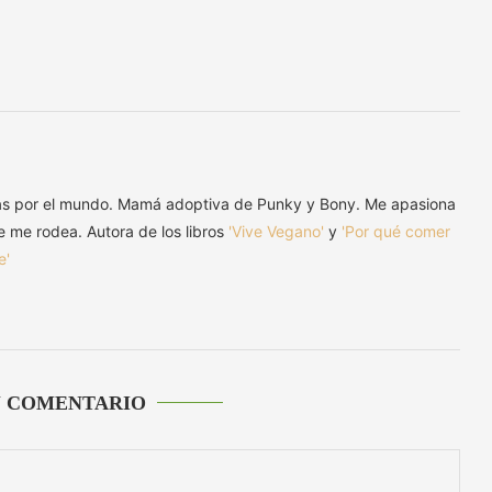
as por el mundo. Mamá adoptiva de Punky y Bony. Me apasiona
ue me rodea. Autora de los libros
'Vive Vegano'
y
'Por qué comer
e'
U COMENTARIO