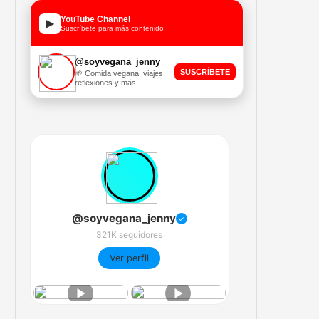
YouTube Channel
▶
Suscríbete para más contenido
@soyvegana_jenny
SUSCRÍBETE
🌱 Comida vegana, viajes,
reflexiones y más
@soyvegana_jenny
✓
321K seguidores
Ver perfil