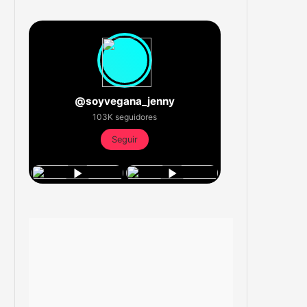
@soyvegana_jenny
103K seguidores
Seguir