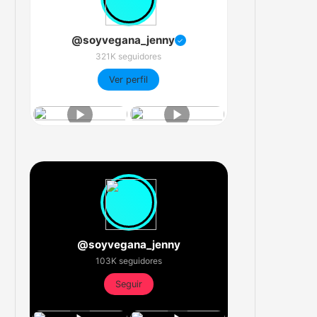
@soyvegana_jenny
✓
321K seguidores
Ver perfil
@soyvegana_jenny
103K seguidores
Seguir