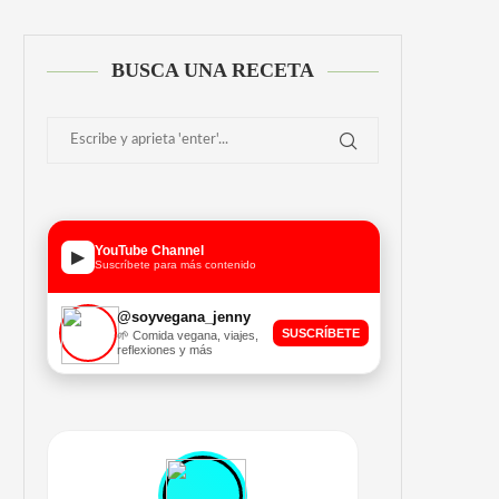
BUSCA UNA RECETA
YouTube Channel
▶
Suscríbete para más contenido
@soyvegana_jenny
SUSCRÍBETE
🌱 Comida vegana, viajes,
reflexiones y más