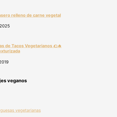
sero relleno de carne vegetal
 2025
as de Tacos Vegetarianos 🌮🔥
exturizada
 2019
ajes veganos
guesas vegetarianas