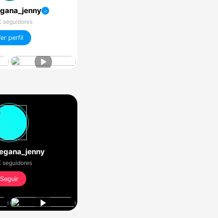
gana_jenny
✓
 seguidores
er perfil
egana_jenny
 seguidores
Seguir