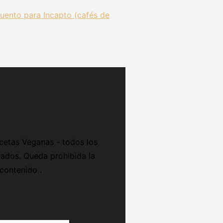
uento para Incapto (cafés de
cetas Veganas - todos los
ados. Queda prohibida la
 contenido .