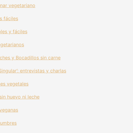
nar vegetariano
 fáciles
les y fáciles
egetarianos
hes y Bocadillos sin carne
ingular’: entrevistas y charlas
es vegetales
sin huevo ni leche
 veganas
gumbres