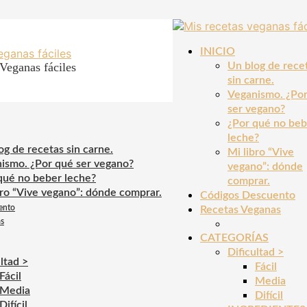
INICIO
Veganas fáciles
Un blog de rece
sin carne.
Veganismo. ¿Po
ser vegano?
¿Por qué no beb
leche?
og de recetas sin carne.
Mi libro “Vive
ismo. ¿Por qué ser vegano?
vegano”: dónde
qué no beber leche?
comprar.
bro “Vive vegano”: dónde comprar.
Códigos Descuento
ento
Recetas Veganas
as
CATEGORÍAS
Dificultad >
ltad >
Fácil
Fácil
Media
Media
Difícil
Difícil