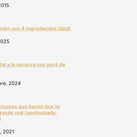
2015
artén con 4 ingredientes ¡fácil!
2025
tal a la cerveza con puré de
bre, 2024
omunes que hacen que tu
quede mal (apelmazado,
)
, 2021