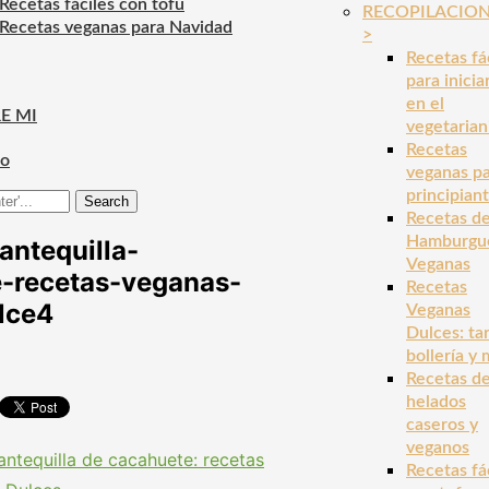
Recetas fáciles con tofu
RECOPILACIO
Recetas veganas para Navidad
>
Recetas fá
para inicia
en el
E MI
vegetaria
Recetas
to
veganas p
principian
Search
Recetas d
Hamburgu
antequilla-
Veganas
-recetas-veganas-
Recetas
ulce4
Veganas
Dulces: tar
bollería y
Recetas d
helados
caseros y
veganos
Recetas fá