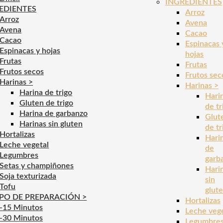
INGREDIENTES
EDIENTES
Arroz
Arroz
Avena
Avena
Cacao
Cacao
Espinacas 
Espinacas y hojas
hojas
Frutas
Frutas
Frutos secos
Frutos sec
Harinas >
Harinas >
Harina de trigo
Hari
Gluten de trigo
de tr
Harina de garbanzo
Glut
Harinas sin gluten
de tr
Hortalizas
Hari
Leche vegetal
de
Legumbres
garb
Setas y champiñones
Hari
Soja texturizada
sin
Tofu
glut
PO DE PREPARACIÓN >
Hortalizas
-15 Minutos
Leche veg
-30 Minutos
Legumbre