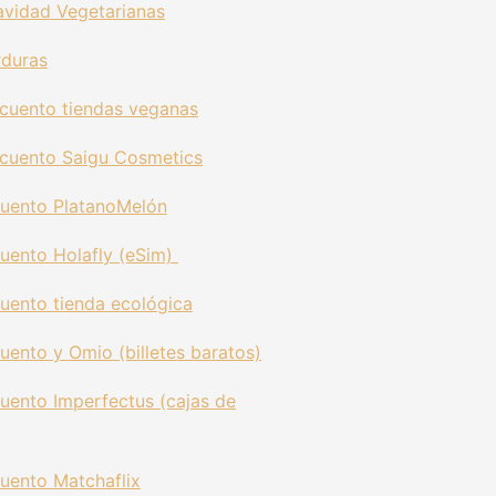
avidad Vegetarianas
rduras
cuento tiendas veganas
cuento Saigu Cosmetics
uento PlatanoMelón
uento Holafly (eSim)
uento tienda ecológica
cuento
y Omio (billetes baratos)
uento Imperfectus (cajas de
uento Matchaflix