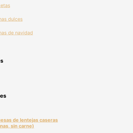
es
res
sas de lentejas caseras
nas, sin carne)