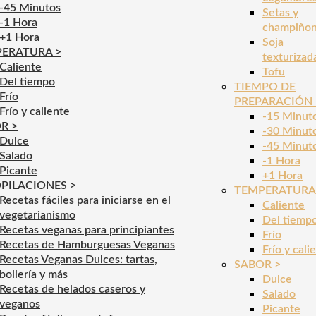
-45 Minutos
Setas y
-1 Hora
champiño
+1 Hora
Soja
ERATURA >
texturizad
Caliente
Tofu
Del tiempo
TIEMPO DE
Frío
PREPARACIÓN 
Frío y caliente
-15 Minut
R >
-30 Minut
Dulce
-45 Minut
Salado
-1 Hora
Picante
+1 Hora
PILACIONES >
TEMPERATURA
Recetas fáciles para iniciarse en el
Caliente
vegetarianismo
Del tiemp
Recetas veganas para principiantes
Frío
Recetas de Hamburguesas Veganas
Frío y cali
Recetas Veganas Dulces: tartas,
SABOR >
bollería y más
Dulce
Recetas de helados caseros y
Salado
veganos
Picante