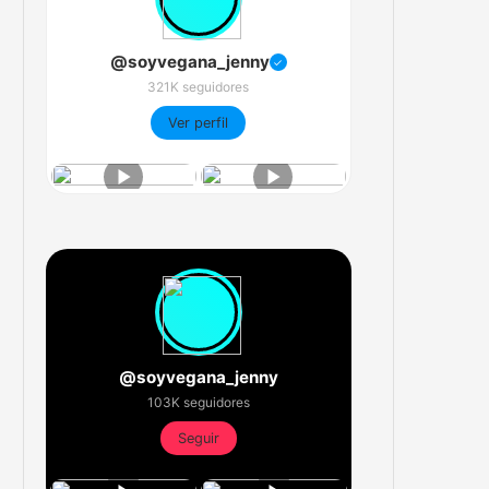
@soyvegana_jenny
✓
321K seguidores
Ver perfil
@soyvegana_jenny
103K seguidores
Seguir