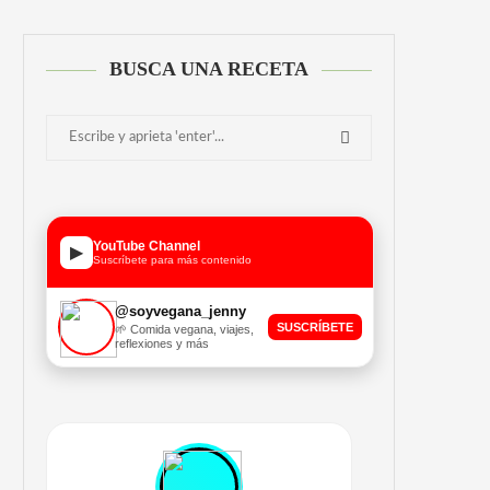
BUSCA UNA RECETA
YouTube Channel
▶
Suscríbete para más contenido
@soyvegana_jenny
SUSCRÍBETE
🌱 Comida vegana, viajes,
reflexiones y más