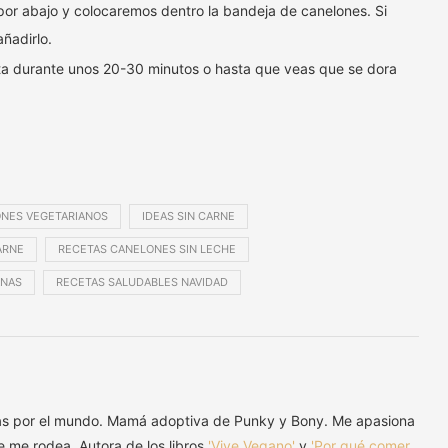
por abajo y colocaremos dentro la bandeja de canelones. Si
ñadirlo.
ta durante unos 20-30 minutos o hasta que veas que se dora
NES VEGETARIANOS
IDEAS SIN CARNE
ARNE
RECETAS CANELONES SIN LECHE
ANAS
RECETAS SALUDABLES NAVIDAD
as por el mundo. Mamá adoptiva de Punky y Bony. Me apasiona
ue me rodea. Autora de los libros
'Vive Vegano'
y
'Por qué comer