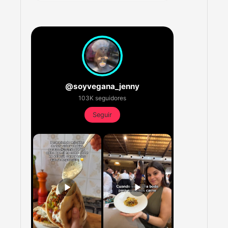
@soyvegana_jenny
103K seguidores
Seguir