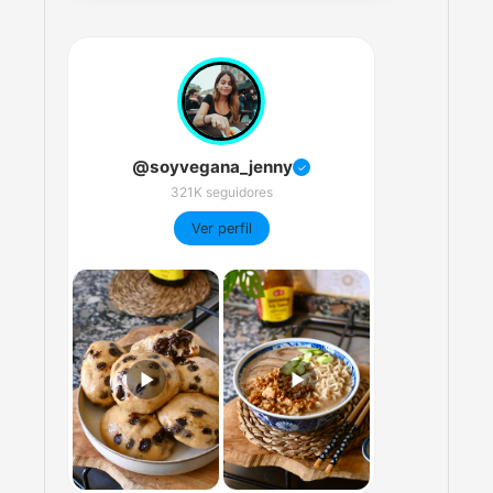
@soyvegana_jenny
✓
321K seguidores
Ver perfil