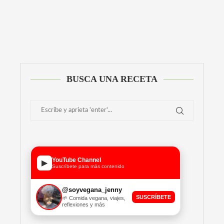
BUSCA UNA RECETA
YouTube Channel
▶
Suscríbete para más contenido
@soyvegana_jenny
SUSCRÍBETE
🌱 Comida vegana, viajes,
reflexiones y más