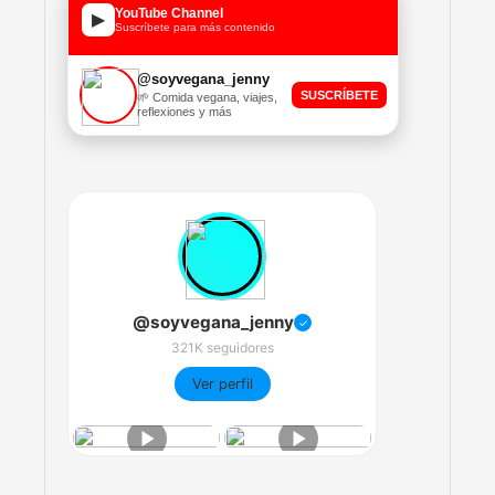
YouTube Channel
▶
Suscríbete para más contenido
@soyvegana_jenny
SUSCRÍBETE
🌱 Comida vegana, viajes,
reflexiones y más
@soyvegana_jenny
✓
321K seguidores
Ver perfil