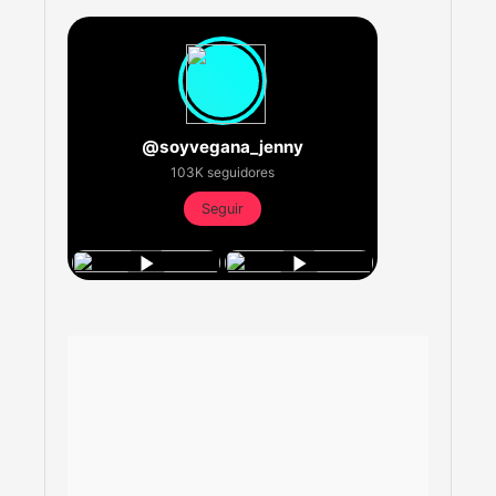
@soyvegana_jenny
103K seguidores
Seguir