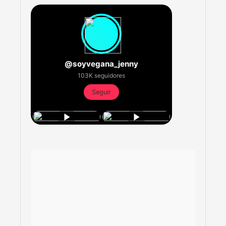
@soyvegana_jenny
103K seguidores
Seguir