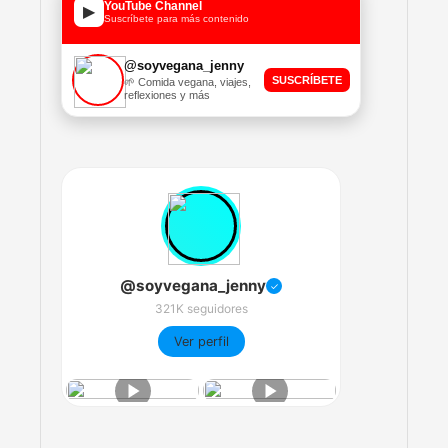
YouTube Channel
▶
Suscríbete para más contenido
@soyvegana_jenny
SUSCRÍBETE
🌱 Comida vegana, viajes,
reflexiones y más
@soyvegana_jenny
✓
321K seguidores
Ver perfil