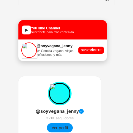
YouTube Channel
▶
Suscríbete para más contenido
@soyvegana_jenny
SUSCRÍBETE
🌱 Comida vegana, viajes,
reflexiones y más
@soyvegana_jenny
✓
321K seguidores
Ver perfil