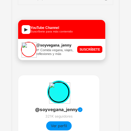
YouTube Channel
▶
Suscríbete para más contenido
@soyvegana_jenny
SUSCRÍBETE
🌱 Comida vegana, viajes,
reflexiones y más
@soyvegana_jenny
✓
321K seguidores
Ver perfil