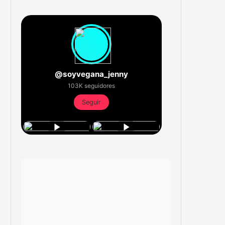
@soyvegana_jenny
103K seguidores
Seguir