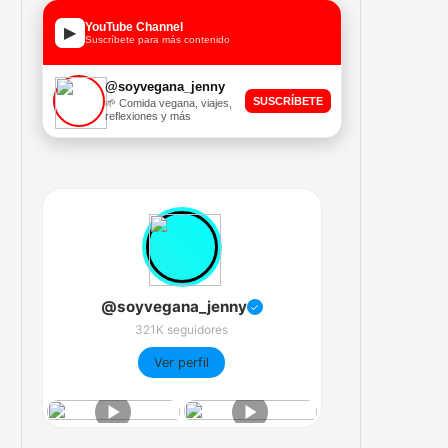
YouTube Channel
▶
Suscríbete para más contenido
@soyvegana_jenny
SUSCRÍBETE
🌱 Comida vegana, viajes,
reflexiones y más
@soyvegana_jenny
✓
321K seguidores
Ver perfil