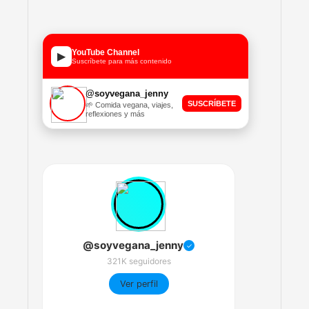
YouTube Channel
▶
Suscríbete para más contenido
@soyvegana_jenny
SUSCRÍBETE
🌱 Comida vegana, viajes,
reflexiones y más
@soyvegana_jenny
✓
321K seguidores
Ver perfil