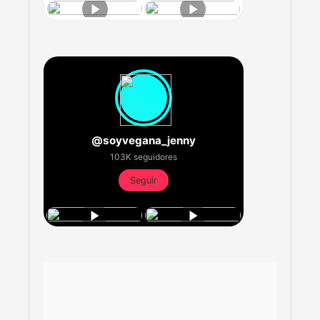
@soyvegana_jenny
103K seguidores
Seguir