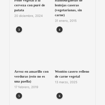
Pollo vegetal a la
Hamburguesas de
cerveza con puré de
lentejas caseras
patata
(vegetarianas, sin
carne)
20 diciembre, 2024
31 enero, 2015
3
4
Arroz en amarillo con
Wontón casero relleno
verduras (esto no es
de carne vegetal
una paella)
13 marzo, 2025
17 febrero, 2019
5
6