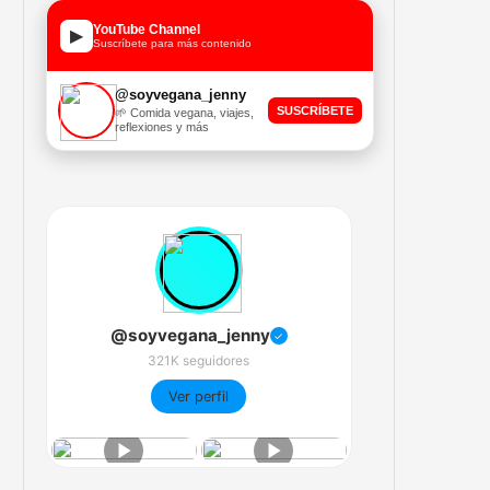
YouTube Channel
▶
Suscríbete para más contenido
@soyvegana_jenny
SUSCRÍBETE
🌱 Comida vegana, viajes,
reflexiones y más
@soyvegana_jenny
✓
321K seguidores
Ver perfil