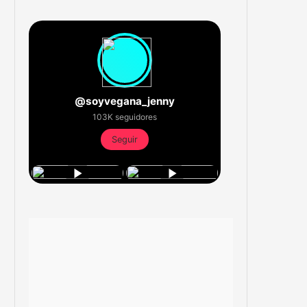
@soyvegana_jenny
103K seguidores
Seguir