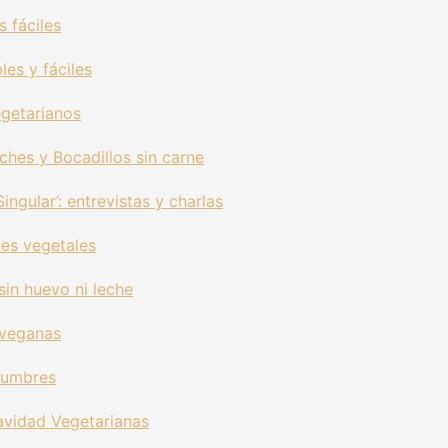
 fáciles
les y fáciles
egetarianos
hes y Bocadillos sin carne
ingular’: entrevistas y charlas
es vegetales
sin huevo ni leche
 veganas
gumbres
avidad Vegetarianas