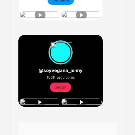
Ver perfil
@soyvegana_jenny
103K seguidores
Seguir