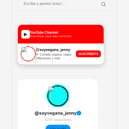
YouTube Channel
▶
Suscríbete para más contenido
@soyvegana_jenny
SUSCRÍBETE
🌱 Comida vegana, viajes,
reflexiones y más
@soyvegana_jenny
✓
321K seguidores