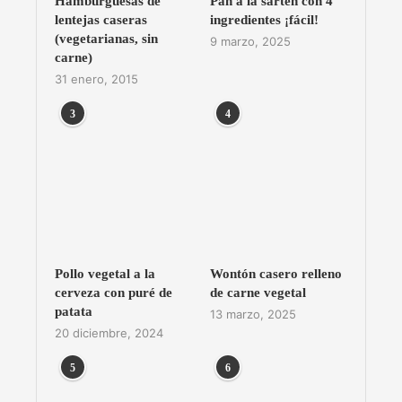
Hamburguesas de
Pan a la sartén con 4
lentejas caseras
ingredientes ¡fácil!
(vegetarianas, sin
9 marzo, 2025
carne)
31 enero, 2015
3
4
Pollo vegetal a la
Wontón casero relleno
cerveza con puré de
de carne vegetal
patata
13 marzo, 2025
20 diciembre, 2024
5
6