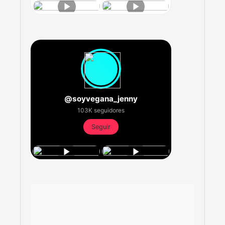
@soyvegana_jenny
103K seguidores
Seguir