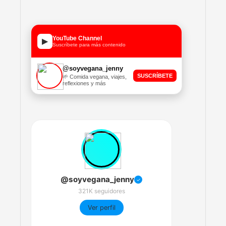
YouTube Channel
▶
Suscríbete para más contenido
@soyvegana_jenny
SUSCRÍBETE
🌱 Comida vegana, viajes,
reflexiones y más
@soyvegana_jenny
✓
321K seguidores
Ver perfil