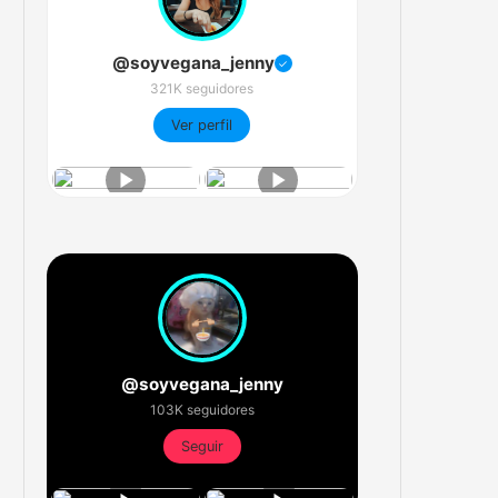
@soyvegana_jenny
✓
321K seguidores
Ver perfil
@soyvegana_jenny
103K seguidores
Seguir