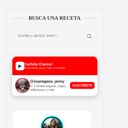
BUSCA UNA RECETA
YouTube Channel
▶
Suscríbete para más contenido
@soyvegana_jenny
SUSCRÍBETE
🌱 Comida vegana, viajes,
reflexiones y más