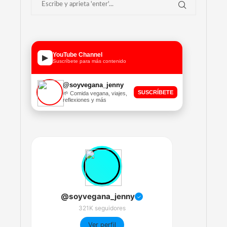
YouTube Channel
▶
Suscríbete para más contenido
@soyvegana_jenny
SUSCRÍBETE
🌱 Comida vegana, viajes,
reflexiones y más
@soyvegana_jenny
✓
321K seguidores
Ver perfil