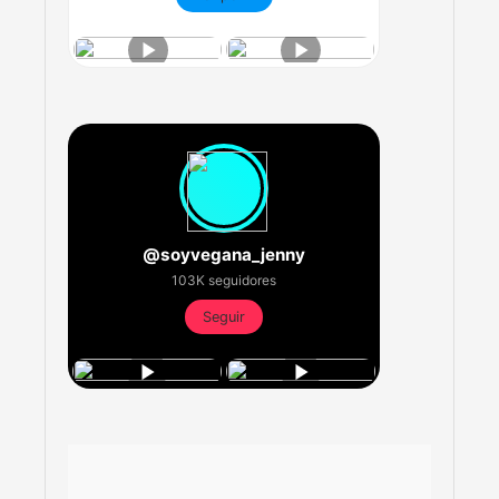
@soyvegana_jenny
103K seguidores
Seguir