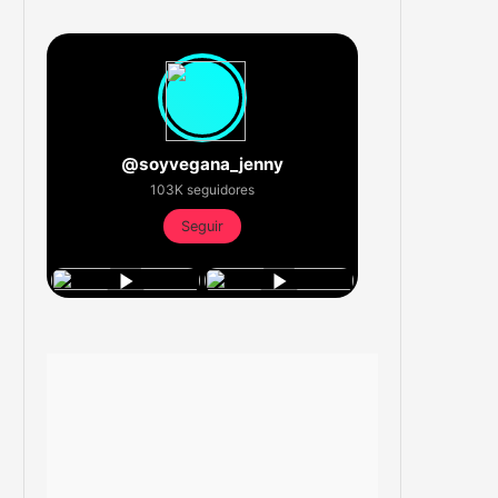
@soyvegana_jenny
103K seguidores
Seguir