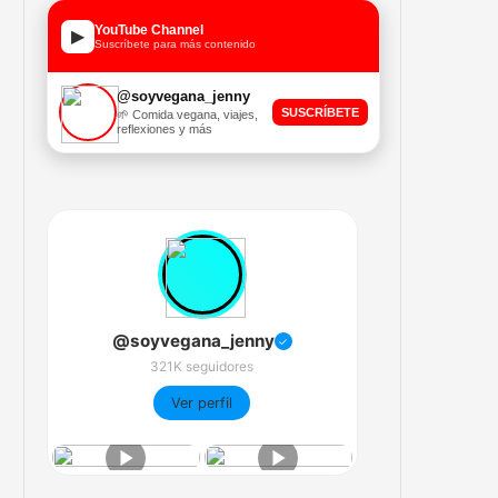
YouTube Channel
▶
Suscríbete para más contenido
@soyvegana_jenny
SUSCRÍBETE
🌱 Comida vegana, viajes,
reflexiones y más
@soyvegana_jenny
✓
321K seguidores
Ver perfil