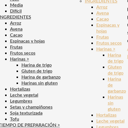
INGREDIENTES
Media
Arroz
Difícil
Avena
INGREDIENTES
Cacao
Arroz
Espinacas y
Avena
hojas
Cacao
Frutas
Espinacas y hojas
Frutos secos
Frutas
Harinas >
Frutos secos
Harina
Harinas >
de trigo
Harina de trigo
Gluten
Gluten de trigo
de trigo
Harina de garbanzo
Harina
Harinas sin gluten
de
Hortalizas
garbanzo
Leche vegetal
Harinas
Legumbres
sin
Setas y champiñones
gluten
Soja texturizada
Hortalizas
Tofu
Leche vegetal
TIEMPO DE PREPARACIÓN >
Legumbres