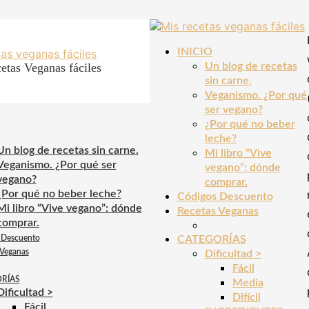
INICIO
etas Veganas fáciles
Un blog de recetas
sin carne.
Veganismo. ¿Por qué
ser vegano?
¿Por qué no beber
leche?
Un blog de recetas sin carne.
Mi libro “Vive
Veganismo. ¿Por qué ser
vegano”: dónde
vegano?
comprar.
¿Por qué no beber leche?
Códigos Descuento
Mi libro “Vive vegano”: dónde
Recetas Veganas
comprar.
 Descuento
CATEGORÍAS
 Veganas
Dificultad >
Fácil
RÍAS
Media
Dificultad >
Difícil
Fácil