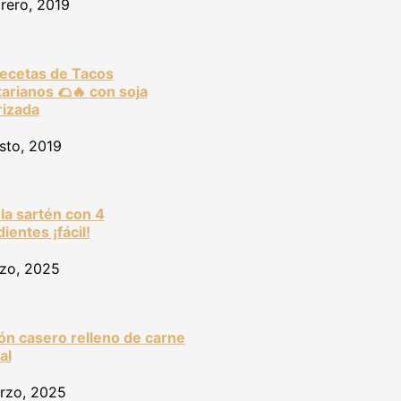
brero, 2019
ecetas de Tacos
arianos 🌮🔥 con soja
rizada
sto, 2019
 la sartén con 4
ientes ¡fácil!
zo, 2025
n casero relleno de carne
al
rzo, 2025