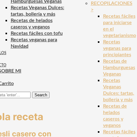
Hamburguesas Veganas
RECOPILACIONES
Recetas Veganas Dulces:
>
tartas, bollería y más
Recetas fáciles
Recetas de helados
para iniciarse
caseros y veganos
en el
Recetas fáciles con tofu
vegetarianismo
Recetas veganas para
Recetas
Navidad
veganas para
LOS
principiantes
Recetas de
CTO
Hamburguesas
SOBRE MI
Veganas
Recetas
Carrito
Veganas
Dulces: tartas,
Search
bollería y más
Recetas de
helados
la receta
caseros y
veganos
sli casero con
Recetas fáciles