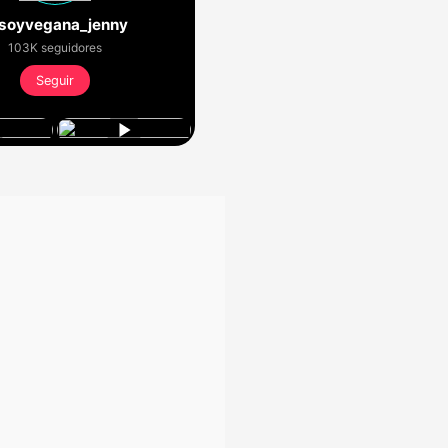
oyvegana_jenny
103K seguidores
Seguir