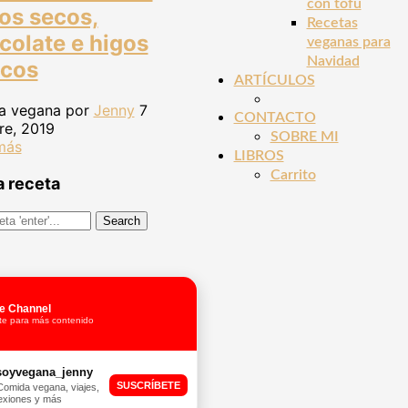
con tofu
tos secos,
Recetas
colate e higos
veganas para
Navidad
scos
ARTÍCULOS
a vegana por
Jenny
7
CONTACTO
re, 2019
SOBRE MI
más
LIBROS
Carrito
 receta
e Channel
te para más contenido
oyvegana_jenny
SUSCRÍBETE
Comida vegana, viajes,
lexiones y más