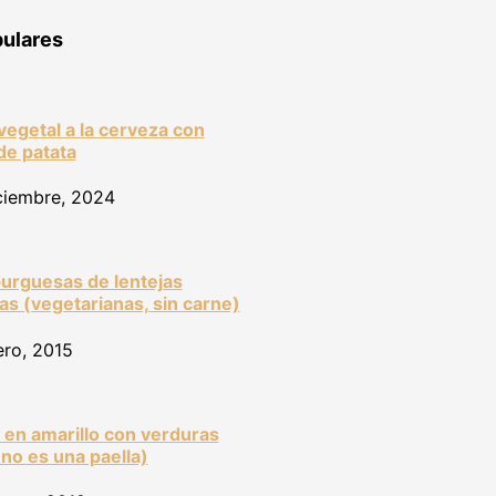
ulares
 vegetal a la cerveza con
de patata
ciembre, 2024
rguesas de lentejas
as (vegetarianas, sin carne)
ero, 2015
 en amarillo con verduras
 no es una paella)