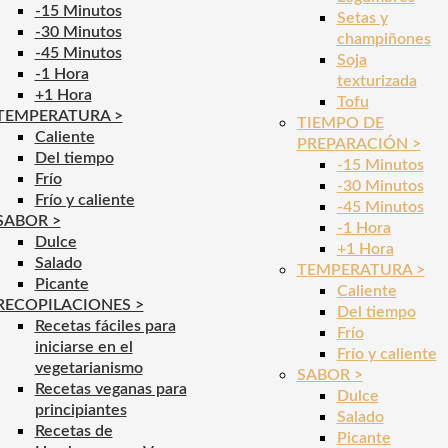
-15 Minutos
Setas y
-30 Minutos
champiñones
-45 Minutos
Soja
-1 Hora
texturizada
+1 Hora
Tofu
TEMPERATURA >
TIEMPO DE
Caliente
PREPARACIÓN >
Del tiempo
-15 Minutos
Frío
-30 Minutos
Frío y caliente
-45 Minutos
SABOR >
-1 Hora
Dulce
+1 Hora
Salado
TEMPERATURA >
Picante
Caliente
RECOPILACIONES >
Del tiempo
Recetas fáciles para
Frío
iniciarse en el
Frío y caliente
vegetarianismo
SABOR >
Recetas veganas para
Dulce
principiantes
Salado
Recetas de
Picante