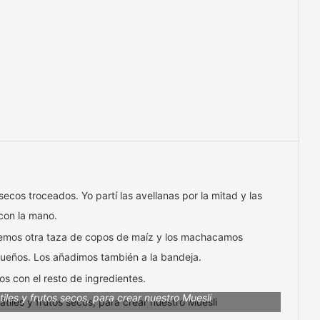
ecos troceados. Yo partí las avellanas por la mitad y las
con la mano.
emos otra taza de copos de maíz y los machacamos
ueños. Los añadimos también a la bandeja.
s con el resto de ingredientes.
les y frutos secos, para crear nuestro Muesli