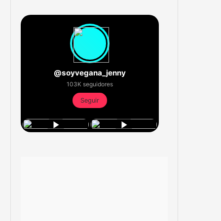
@soyvegana_jenny
103K seguidores
Seguir