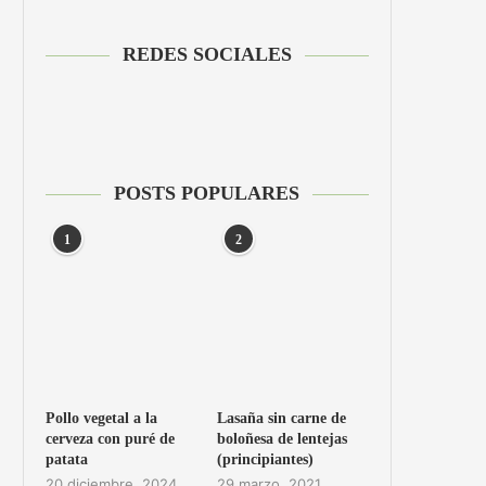
REDES SOCIALES
POSTS POPULARES
1
2
Pollo vegetal a la
Lasaña sin carne de
cerveza con puré de
boloñesa de lentejas
patata
(principiantes)
20 diciembre, 2024
29 marzo, 2021