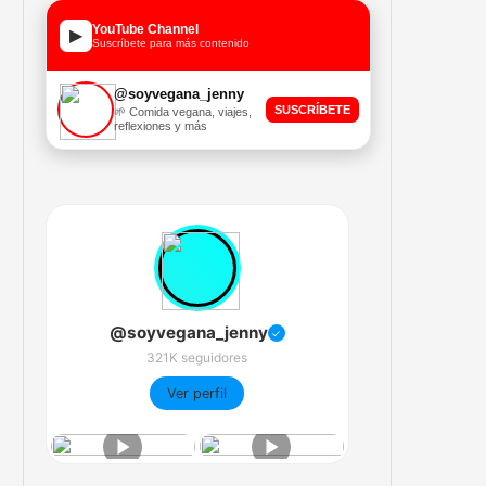
YouTube Channel
▶
Suscríbete para más contenido
@soyvegana_jenny
SUSCRÍBETE
🌱 Comida vegana, viajes,
reflexiones y más
@soyvegana_jenny
✓
321K seguidores
Ver perfil