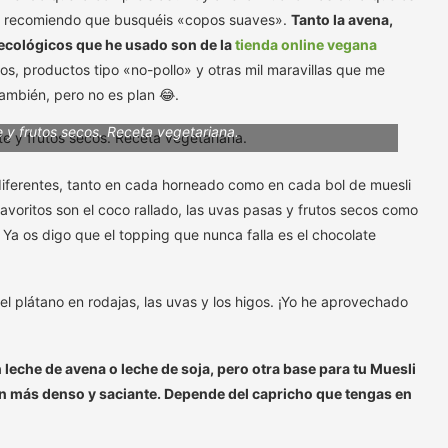
os recomiendo que busquéis «copos suaves».
Tanto la avena,
 ecológicos que he usado son de la
tienda online vegana
, productos tipo «no-pollo» y otras mil maravillas que me
también, pero no es plan 😂.
 y frutos secos. Receta vegetariana.
iferentes, tanto en cada horneado como en cada bol de muesli
voritos son el coco rallado, las uvas pasas y frutos secos como
 Ya os digo que el topping que nunca falla es el chocolate
el plátano en rodajas, las uvas y los higos. ¡Yo he aprovechado
 leche de avena o leche de soja, pero otra base para tu Muesli
én más denso y saciante. Depende del capricho que tengas en