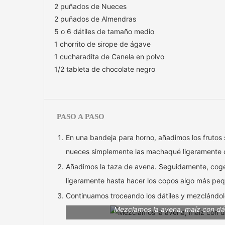
2 puñados de Nueces
2 puñados de Almendras
5 o 6 dátiles de tamaño medio
1 chorrito de sirope de ágave
1 cucharadita de Canela en polvo
1/2 tableta de chocolate negro
PASO A PASO
En una bandeja para horno, añadimos los frutos s
nueces simplemente las machaqué ligeramente 
Añadimos la taza de avena. Seguidamente, cog
ligeramente hasta hacer los copos algo más peq
Continuamos troceando los dátiles y mezclándolo
Mezclamos la avena, maíz con dáti