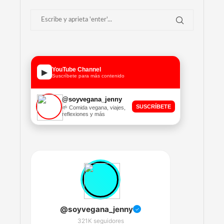
YouTube Channel
▶
Suscríbete para más contenido
@soyvegana_jenny
SUSCRÍBETE
🌱 Comida vegana, viajes,
reflexiones y más
@soyvegana_jenny
✓
321K seguidores