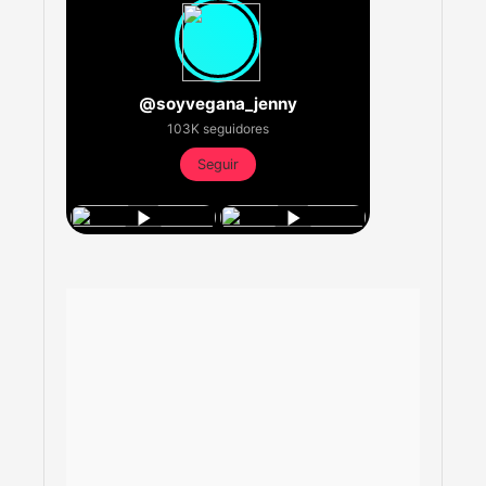
@soyvegana_jenny
103K seguidores
Seguir