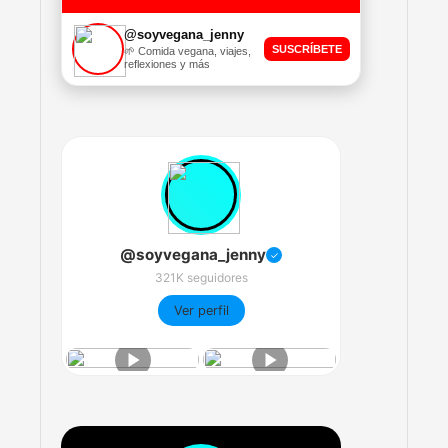
@soyvegana_jenny
SUSCRÍBETE
🌱 Comida vegana, viajes,
reflexiones y más
@soyvegana_jenny
✓
321K seguidores
Ver perfil