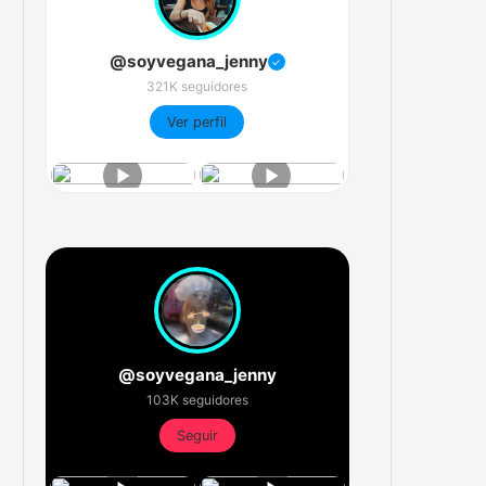
@soyvegana_jenny
✓
321K seguidores
Ver perfil
@soyvegana_jenny
103K seguidores
Seguir