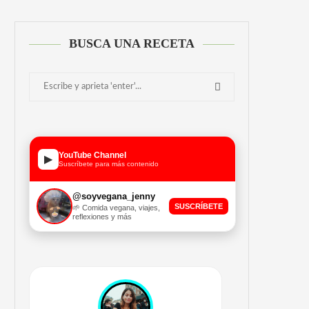
BUSCA UNA RECETA
YouTube Channel
▶
Suscríbete para más contenido
@soyvegana_jenny
SUSCRÍBETE
🌱 Comida vegana, viajes,
reflexiones y más