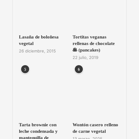
Lasaña de boloñesa
Tortitas veganas
vegetal
rellenas de chocolate
🥞 (pancakes)
26 diciembre, 2015
22 julio, 2019
5
6
Tarta brownie con
Wontón casero relleno
leche condensada y
de carne vegetal
mantequilla de
13 marzo, 2025