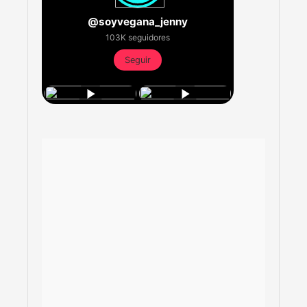
@soyvegana_jenny
103K seguidores
Seguir