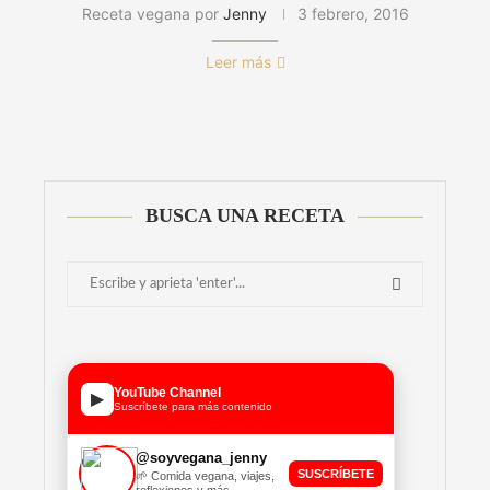
Receta vegana por
Jenny
3 febrero, 2016
Leer más
BUSCA UNA RECETA
YouTube Channel
▶
Suscríbete para más contenido
@soyvegana_jenny
SUSCRÍBETE
🌱 Comida vegana, viajes,