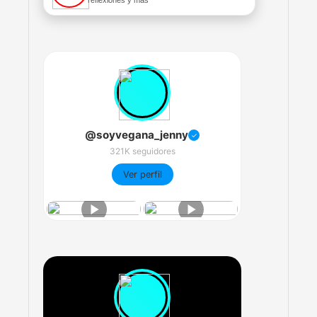
reflexiones y más
@soyvegana_jenny
✓
321K seguidores
Ver perfil